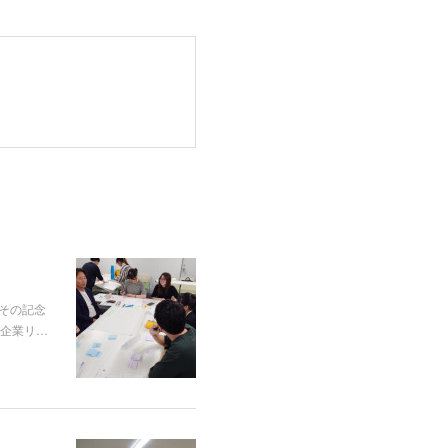
その記念
い企業リ…