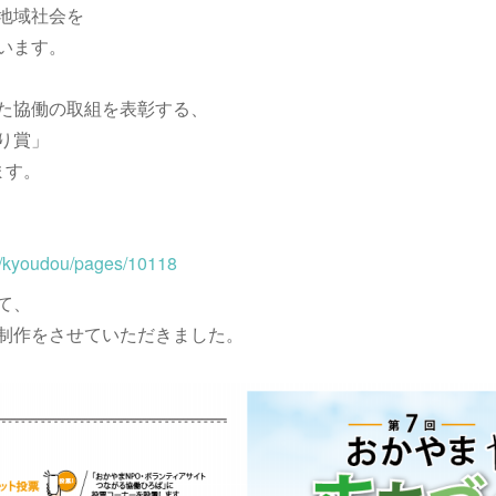
地域社会を
います。
た協働の取組を表彰する、
り賞」
ます。
p/kyoudou/pages/10118
て、
制作をさせていただきました。