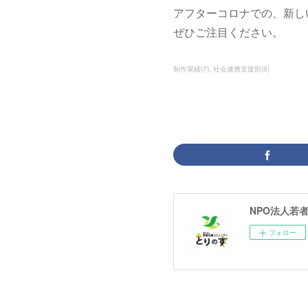
アフターコロナでの、新し
ぜひご注目ください。
制作実績
(
7
)
社会連携支援部
(
8
)
NPO法人若
フォロー