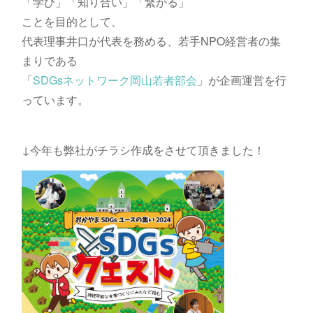
「学び」「知り合い」「繋がる」
ことを目的として、
代表理事井口が代表を務める、若手NPO経営者の集
まりである
「
SDGsネットワーク岡山若者部会
」が企画運営を行
っています。
↓今年も弊社がチラシ作成をさせて頂きました！