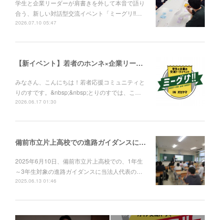
学生と企業リーダーが肩書きを外して本音で語り
合う、新しい対話型交流イベント「ミーグリ‼︎…
2026.07.10 05:47
【新イベント】若者のホンネ×企業リーダーがフラットに繋がる対話イベント「ミーグリ！！」
みなさん、こんにちは！若者応援コミュニティと
りのすです。&nbsp;&nbsp;とりのすでは、こ…
2026.06.17 01:30
備前市立片上高校での進路ガイダンスに登壇
2025年6月10日、備前市立片上高校での、1年生
～3年生対象の進路ガイダンスに当法人代表の…
2025.06.13 01:46