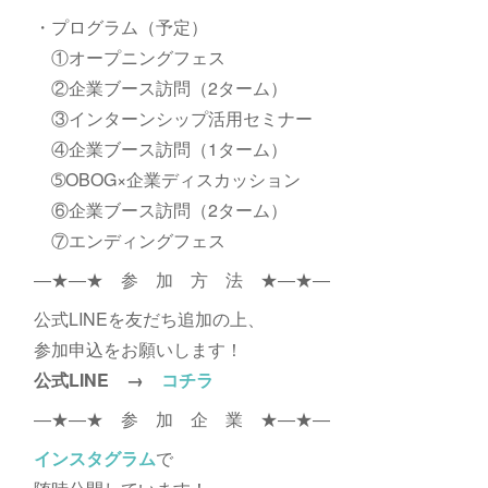
・プログラム（予定）
①オープニングフェス
②企業ブース訪問（2ターム）
③インターンシップ活用セミナー
④企業ブース訪問（1ターム）
➄OBOG×企業ディスカッション
⑥企業ブース訪問（2ターム）
⑦エンディングフェス
―★―★ 参 加 方 法 ★―★―
公式LINEを友だち追加の上、
参加申込をお願いします！
公式LINE →
コチラ
―★―★ 参 加 企 業 ★―★―
インスタグラム
で