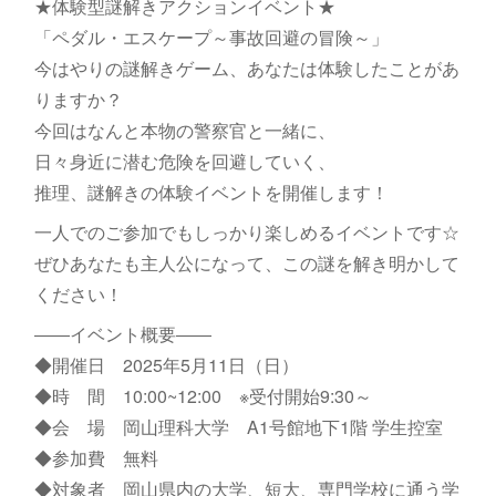
★体験型謎解きアクションイベント★
「ペダル・エスケープ～事故回避の冒険～」
今はやりの謎解きゲーム、あなたは体験したことがあ
りますか？
今回はなんと本物の警察官と一緒に、
日々身近に潜む危険を回避していく、
推理、謎解きの体験イベントを開催します！
一人でのご参加でもしっかり楽しめるイベントです☆
ぜひあなたも主人公になって、この謎を解き明かして
ください！
――イベント概要――
◆開催日 2025年5月11日（日）
◆時 間 10:00~12:00 ※受付開始9:30～
◆会 場 岡山理科大学 A1号館地下1階 学生控室
◆参加費 無料
◆対象者 岡山県内の大学、短大、専門学校に通う学