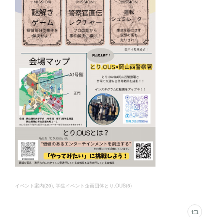
イベント案内
(
20
)
学生イベント企画団体とり.OUS
(
5
)