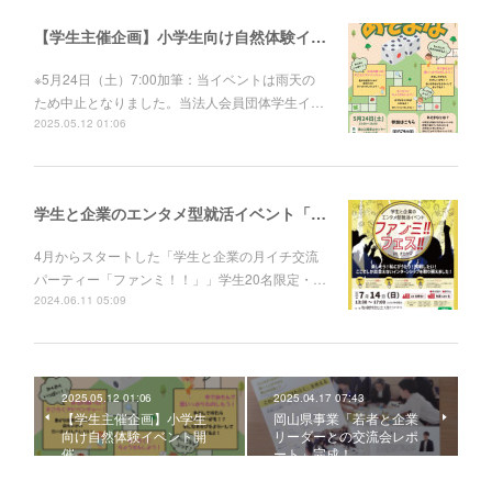
【学生主催企画】小学生向け自然体験イベント開催
※5月24日（土）7:00加筆：当イベントは雨天の
ため中止となりました。当法人会員団体学生イ…
2025.05.12 01:06
学生と企業のエンタメ型就活イベント「ファンミ！！フェス！！」開催
4月からスタートした「学生と企業の月イチ交流
パーティー「ファンミ！！」」学生20名限定・…
2024.06.11 05:09
2025.05.12 01:06
2025.04.17 07:43
【学生主催企画】小学生
岡山県事業「若者と企業
向け自然体験イベント開
リーダーとの交流会レポ
催
ート」完成！