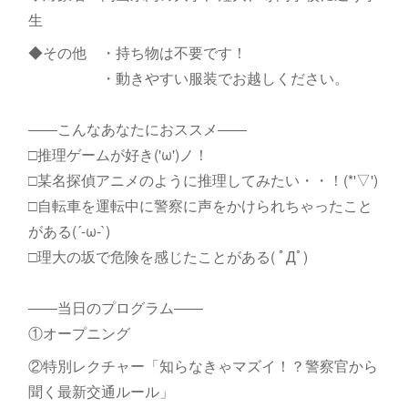
生
◆その他 ・持ち物は不要です！
・動きやすい服装でお越しください。
――こんなあなたにおススメ――
□推理ゲームが好き('ω')ノ！
□某名探偵アニメのように推理してみたい・・！(*'▽')
□自転車を運転中に警察に声をかけられちゃったこと
がある(´-ω-`)
□理大の坂で危険を感じたことがある( ﾟДﾟ)
――当日のプログラム――
①オープニング
②特別レクチャー「知らなきゃマズイ！？警察官から
聞く最新交通ルール」