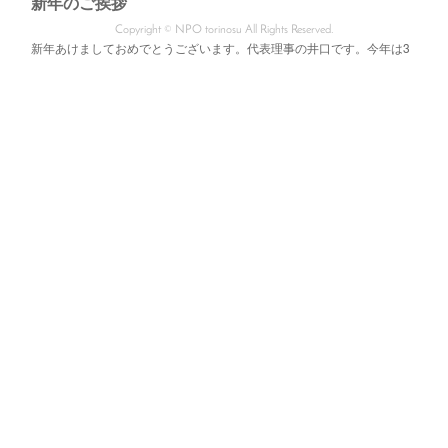
新年のご挨拶
Copyright © NPO torinosu All Rights Reserved.
新年あけましておめでとうございます。代表理事の井口です。今年は3
年ぶりの行動制限のない年末年始となりました。皆さま各々の過ごし方
をされたことかと存じます。学生たちものびのびと帰省を満喫してい…