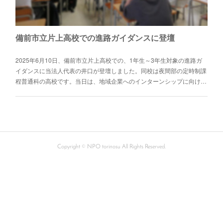
備前市立片上高校での進路ガイダンスに登壇
2025年6月10日、備前市立片上高校での、1年生～3年生対象の進路ガ
イダンスに当法人代表の井口が登壇しました。同校は夜間部の定時制課
程普通科の高校です。当日は、地域企業へのインターンシップに向け…
Copyright © NPO torinosu All Rights Reserved.