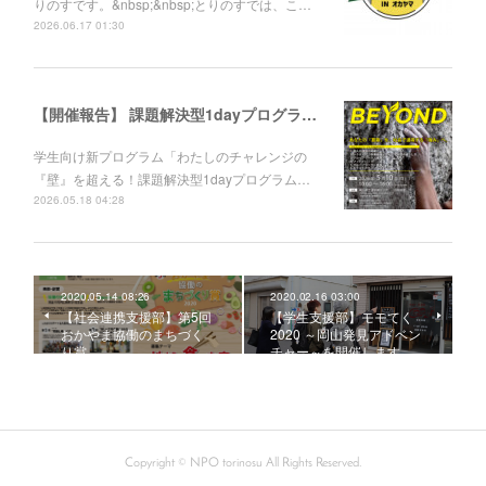
りのすです。&nbsp;&nbsp;とりのすでは、こ…
2026.06.17 01:30
【開催報告】 課題解決型1dayプログラム「BEYOND」
学生向け新プログラム「わたしのチャレンジの
『壁』を超える！課題解決型1dayプログラム…
2026.05.18 04:28
2020.05.14 08:26
2020.02.16 03:00
【社会連携支援部】第5回
【学生支援部】モモてく
おかやま協働のまちづく
2020 ～岡山発見アドベン
り賞
チャー～を開催します。
Copyright © NPO torinosu All Rights Reserved.