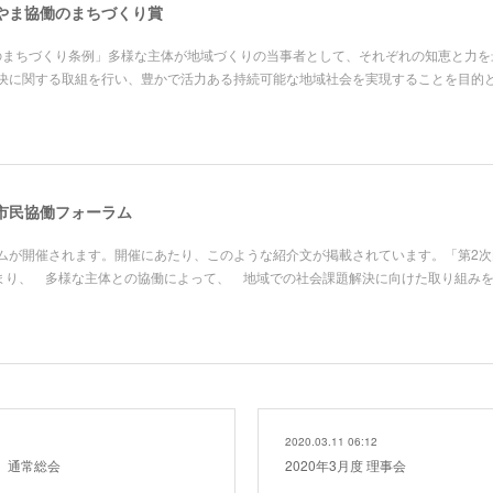
やま協働のまちづくり賞
働のまちづくり条例」多様な主体が地域づくりの当事者として、それぞれの知恵と力を
決に関する取組を行い、豊かで活力ある持続可能な地域社会を実現することを目的
市民協働フォーラム
ムが開催されます。開催にあたり、このような紹介文が掲載されています。「第2次
始まり、 多様な主体との協働によって、 地域での社会課題解決に向けた取り組み
2020.03.11 06:12
度）通常総会
2020年3月度 理事会