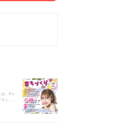
トは、テレ
チラシ、…