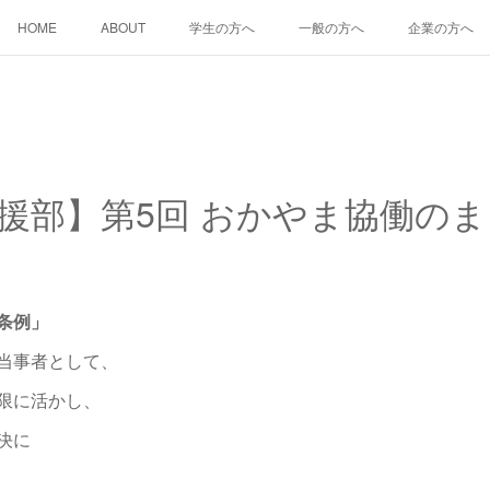
HOME
ABOUT
学生の方へ
一般の方へ
企業の方へ
援部】第5回 おかやま協働の
条例」
当事者として、
限に活かし、
決に