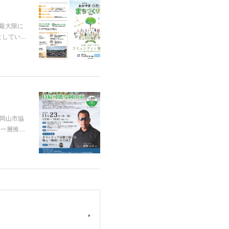
最大限に
としてい…
岡山市協
を一層推…