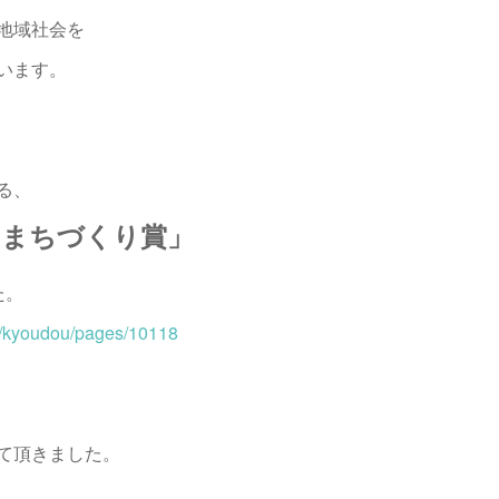
地域社会を
います。
る、
のまちづくり賞」
た。
p/kyoudou/pages/10118
て頂きました。